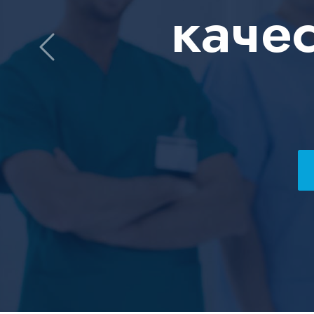
каче
Previous