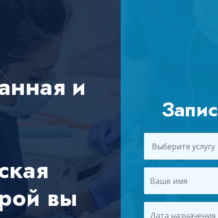
анная и
Запис
ская
орой вы