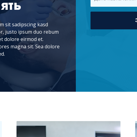
ять
m sit sadipscing kasd
lor, justo ipsum duo rebum
et dolore eirmod et.
lores magna sit. Sea dolore
ed.