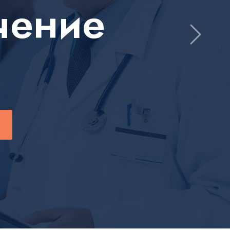
чение
Next