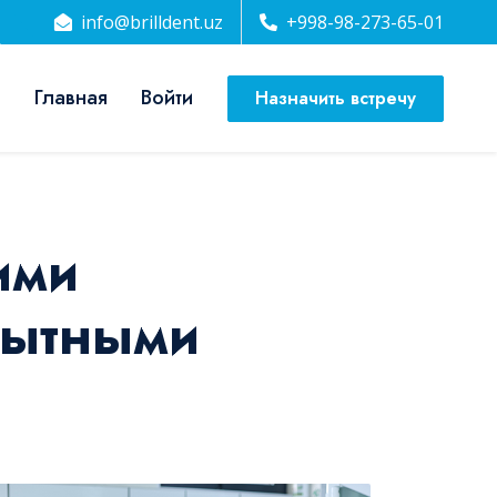
info@brilldent.uz
+998-98-273-65-01
Главная
Войти
Назначить встречу
ими
пытными