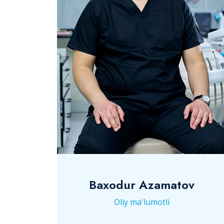
Baxodur Azamatov
Oliy ma'lumotli