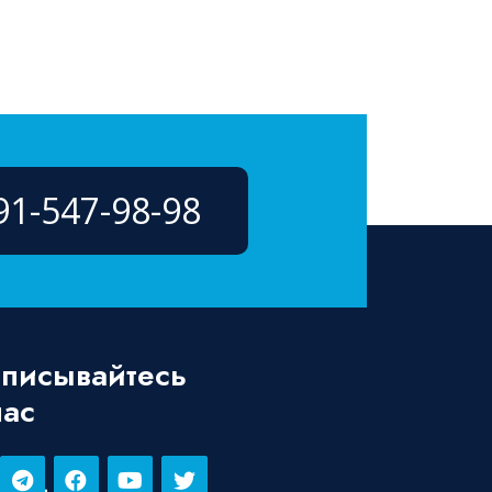
91-547-98-98
писывайтесь
нас
dent_